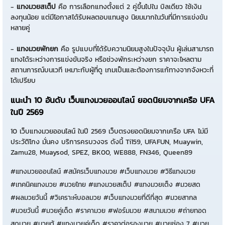
-
แทงมวยสเต็ป
คือ การเลือกแทงตั้งแต่ 2 คู่ขึ้นไปใน บิลเดียว ใช้เงิน
ลงทุนน้อย แต่มีโอกาสได้รับผลตอบแทนสูง นิยมมากในวันที่มีการแข่งขัน
หลายคู่
-
แทงมวยพักยก
คือ รูปแบบที่ได้รับความนิยมสูงในปัจจุบัน ผู้เล่นสามารถ
แทงได้ระหว่างการแข่งขันจริง หรือช่วงพักระหว่างยก ราคาจะไหลตาม
สถานการณ์บนเวที เหมาะกับผู้ที่ดู เกมเป็นและต้องการแก้ทางจากจังหวะที่
ได้เปรียบ
แนะนำ 10 อันดับ เว็บแทงมวยออนไลน์ ยอดนิยมจากเครือ UFA
ในปี 2569
10 เว็บแทงมวยออนไลน์ ในปี 2569 เว็บตรงยอดนิยมจากเครือ UFA ไม่มี
ประวัติโกง มั่นคง บริการครบวงจร ดังนี้ Ti159, UFAFUN, Muaywin,
Zamu28, Muaysod, SPEZ, BK00, WE888, FN346, Queen89
#แทงมวยออนไลน์ #สมัครเว็บแทงมวย #เว็บแทงมวย #วิธีแทงมวย
#เทคนิคแทงมวย #มวยไทย #แทงมวยสเต็ป #แทงมวยเต็ง #มวยสด
#ผลมวยวันนี้ #วิเคราะห์บอลมวย #เว็บแทงมวยที่ดีที่สุด #มวยสากล
#มวยวันนี้ #มวยคู่เด็ด #ราคามวย #ฟอร์มมวย #สนามมวย #ถ่ายทอด
สดมวย #มวยตู้ #แทงมวยคู่เด็ด #ราคาต่อรองมวย #มวยช่อง 7 #มวย