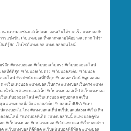
้องรอนาน แทงบอลชนะ สเต็ปแตก ถอนเงินได้รวดเร็ว แทงบอลกับ
งการแข่งขัน เว็บแทงบอล ที่หลากหลายได้อย่างสะดวก ไม่ว่า
ยเป็นที่รู้จัก เว็บไซต์แทงบอล แทงบอลออนไลน์
มียร์ลีก #แทงบอออล #เว็บบอลเว็บตรง #เว็บบอลออนไลน์
ที่ดีที่สุด #เว็บบอลเว็บตรง #เว็บบอลสเต็ป #เว็บบอล
นไลน์ #เวปพนันบอลที่ดีที่สุด #บอลออนไลน์ #ดูบอลสด
สุด #เว็ปแทงบอล #แทงบอลเว็บตรง #เเทงบอลเว็บตรง #แทง
าน้ำน้อย #แทงบอลสเต็ป #เว็บแทงบอลสเต็ป #เว็บแทงบอล
็บแท้บอลออนไลน์ #เว็บแท่งบอล #ดูบอลสด #เว็บ
าสุด #แทงบอลมือถือ #บอลสเต็ป #บอลสเต็ปUFA #แทง
ปแทงบอลไม่โกง #แทงบอลสเต็ป #เว็ปบอลufabet #เว็ปเดิม
ลออนไลน์ #แทงบอลทีเด็ด #แทงบอลวันนี้ #แทงบอลคู่ชิง
บแทงบอล #เว็ปแทงบอล #เวปแทงบอล #เว้ปแทงบอล #เว็บบอลฝาก
เว็ปแทงบอลที่ดีที่สุด #เว็ปพนันบอลที่ดีที่สุด #แทงบอล