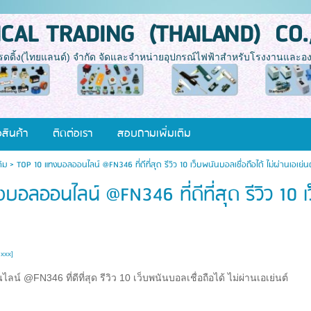
ICAL TRADING (THAILAND) CO.,
ล เทรดดิ้ง(ไทยแลนด์) จำกัด จัดและจำหน่ายอุปกรณ์ไฟฟ้าสำหรับโรงงานและอง
ื้อสินค้า
ติดต่อเรา
สอบถามเพิ่มเติม
ิม
>
TOP 10 แทงบอลออนไลน์ @FN346 ที่ดีที่สุด รีวิว 10 เว็บพนันบอลเชื่อถือได้ ไม่ผ่านเอเย่น
อลออนไลน์ @FN346 ที่ดีที่สุด รีวิว 10 เว
.xxx]
 @FN346 ที่ดีที่สุด รีวิว 10 เว็บพนันบอลเชื่อถือได้ ไม่ผ่านเอเย่นต์