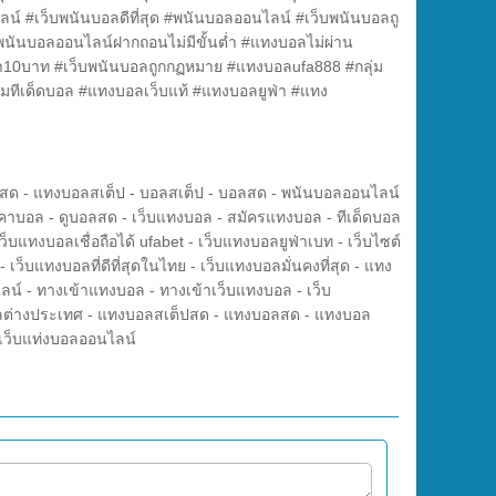
ไลน์ #เว็บพนันบอลดีที่สุด #พนันบอลออนไลน์ #เว็บพนันบอลถู
บพนันบอลออนไลน์ฝากถอนไม่มีขั้นต่ำ #แทงบอลไม่ผ่าน
่ำ10บาท #เว็บพนันบอลถูกกฏหมาย #แทงบอลufa888 #กลุ่ม
ลุ่มทีเด็ดบอล #แทงบอลเว็บแท้ #แทงบอลยูฟ่า #แทง
บอลสด - แทงบอลสเต็ป - บอลสเต็ป - บอลสด - พนันบอลออนไลน์
ราคาบอล - ดูบอลสด - เว็บแทงบอล - สมัครแทงบอล - ทีเด็ดบอล
เว็บแทงบอลเชื่อถือได้ ufabet - เว็บแทงบอลยูฟ่าเบท - เว็บไซต์
็บแทงบอลที่ดีที่สุดในไทย - เว็บแทงบอลมั่นคงที่สุด - แทง
ลน์ - ทางเข้าแทงบอล - ทางเข้าเว็บแทงบอล - เว็บ
นบอลต่างประเทศ - แทงบอลสเต็ปสด - แทงบอลสด - แทงบอล
- เว็บแท่งบอลออนไลน์