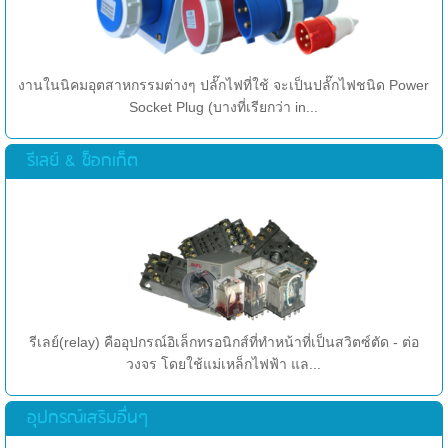
งานในนิคมอุตสาหกรรมต่างๆ ปลั๊กไฟที่ใช้ จะเป็นปลั๊กไฟชนิด Power
Socket Plug (บางที่เรียกว่า in...
รีเลย์ & ซ็อกเก็ต
รีเลย์(relay) คืออุปกรณ์อิเล็กทรอนิกส์ที่ทำหน้าที่เป็นสวิตซ์ตัด - ต่อ
วงจร โดยใช้แม่เหล็กไฟฟ้า แล...
อุปกรณ์เสริมอื่นๆ