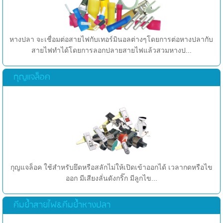
หางปลา จะเชื่อมต่อสายไฟกับเทอร์มินอลต่างๆโดยการต่อหางปลากับ
สายไฟทำได้โดยการลอกปลายสายไฟแล้วสวมหางป...
กุญแจล็อค
กุญแจล็อค ใช้สำหรับยึดหรือสลักไม่ให้เปิดเข้าออกได้ เวลากดหรือไข
ออก มีเสียงลั่นดังกริ๊ก มีลูกไข...
คีมย้ำสายไฟ&คีมย้ำหางปลา