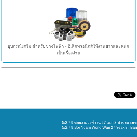
อุปกรณ์เสริม สำหรับช่างไฟฟ้า - อิเล็กทรอนิกส์ให้งานยากและหนัก
เป็นเรื่องง่าย
5/2,7,9 ซอยงามวงศ์วาน 27 แยก 8 ตำบลบางเขน
5/2,7,9 Soi
Ngam Wong Wan 27 Yeak 8
, Ba