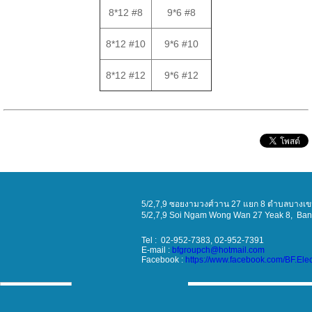
8*12 #8
9*6 #8
8*12 #10
9*6 #10
8*12 #12
9*6 #12
5/2,7,9 ซอยงามวงศ์วาน 27 แยก 8 ตำบลบางเขน
5/2,7,9 Soi
Ngam Wong Wan 27 Yeak 8
, Ba
Tel : 02-952-7383, 02-952-7391
E-mail :
bfgroupch@hotmail.com
Facebook :
https://www.facebook.com/BF.Ele
Visitors:
173,534